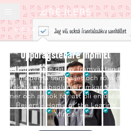
Dela sidan
KARRIÄRMENY
BYGG & FASTIGHETER
·
ESKILSTUNA,
VÄSTERÅS
Uppdragsledare inom El
Vill du vara en del av framväxten av
det moderna samhället och röra dig
i teknikens absoluta framkant? Läs
mer och ansök för att bli en del av
Rejlers - Home of the Learing
Minds!