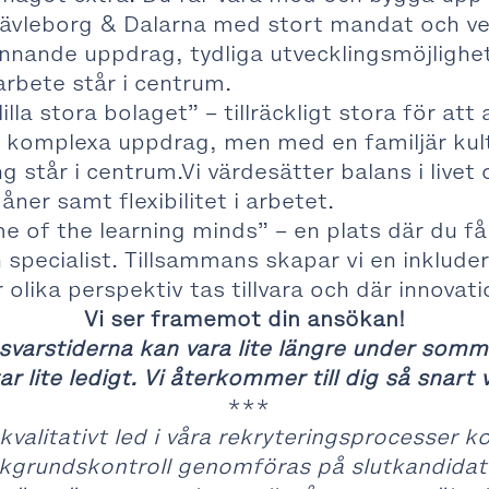
ävleborg & Dalarna med stort mandat och ver
ännande uppdrag, tydliga utvecklingsmöjlighe
arbete står i centrum.
lilla stora bolaget” – tillräckligt stora för at
komplexa uppdrag, men med en familjär kultur
g står i centrum.
Vi värdesätter balans i livet
åner samt flexibilitet i arbetet.
e of the learning minds” – en plats där du f
 specialist. Tillsammans skapar vi en inklude
 olika perspektiv tas tillvara och där innovati
Vi ser framemot din ansökan!
svarstiderna kan vara lite längre under so
ar lite ledigt. Vi återkommer till dig så snart v
***
kvalitativt led i våra rekryteringsprocesser 
kgrundskontroll genomföras på slutkandidat