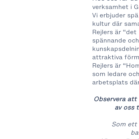
verksamhet i G
Vi erbjuder sp
kultur där sam
Rejlers är “det 
spännande och 
kunskapsdelnin
attraktiva förm
Rejlers är “Hom
som ledare och
arbetsplats där
Observera att 
av oss t
Som ett 
ba