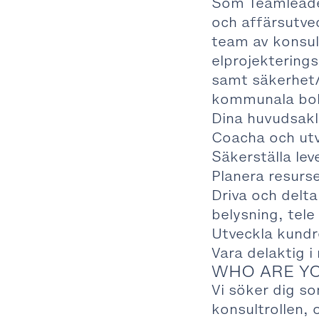
Som Teamleade
och affärsutvec
team av konsul
elprojekterings
samt säkerhet
kommunala bola
Dina huvudsakl
Coacha och utv
Säkerställa lev
Planera resurs
Driva och delta
belysning, tel
Utveckla kundre
Vara delaktig 
WHO ARE Y
Vi söker dig s
konsultrollen, 