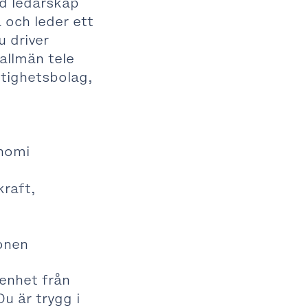
d ledarskap
 och leder ett
 driver
allmän tele
tighetsbolag,
onomi
kraft,
ionen
enhet från
Du är trygg i