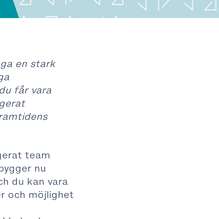
gga en stark
ga
du får vara
gerat
framtidens
agerat team
 bygger nu
ch du kan vara
er och möjlighet