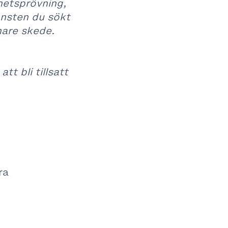
rhetsprövning,
änsten du sökt
nare skede.
t bli tillsatt
ra