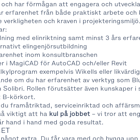
och har förmågan att engagera och utveckla 
r erfarenhet från både praktiskt arbete och 
 verkligheten och kraven i projekteringsmiljö
ar:
ning med elinriktning samt minst 3 års erfa
ternativt elingenjörsutbildning
farenhet inom konsultbranschen
r i MagiCAD för AutoCAD och/eller Revit
kylprogram exempelvis Wikells eller likvärdig
ande om du har erfarenhet av verktyg som B
 Solibri. Rollen förutsätter även kunskaper i
 B-körkort.
du framåtriktad, serviceinriktad och affärs
å viktigt att ha
kul på jobbet
– vi tror att e
år hand i hand med goda resultat.
GET
 något extra. Du får vara med och bygga upp