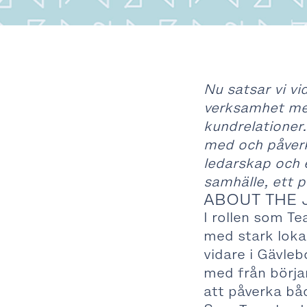
Nu satsar vi vi
verksamhet med
kundrelationer.
med och påverk
ledarskap och 
samhälle, ett p
ABOUT THE 
I rollen som Te
med stark lokal
vidare i Gävle
med från början
att påverka bå