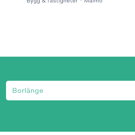
Bygg & fastigheter
·
Malmö