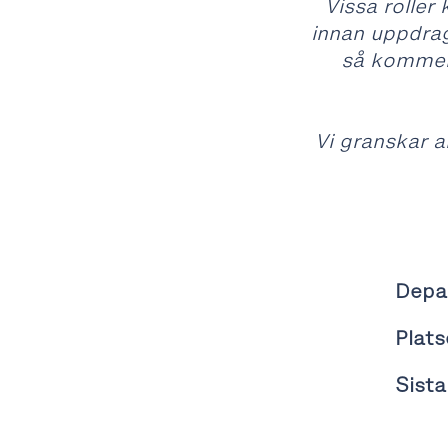
Vissa roller 
innan uppdrag
så kommer 
Vi granskar a
Depa
Plats
Sist