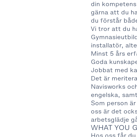
din kompetens 
gärna att du ha
du förstår både
Vi tror att du h
Gymnasieutbild
installatör, al
Minst 5 års er
Goda kunskape
Jobbat med kal
Det är meriter
Navisworks och
engelska, samt
Som person är 
oss är det ocks
arbetsglädje g
WHAT YOU 
Hos oss får du