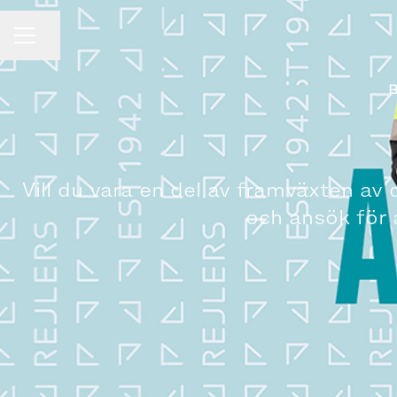
Dela sidan
KARRIÄRMENY
Vill du vara en del av framväxten a
och ansök för 