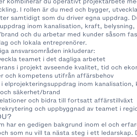
r kombinerar du operativt projektarbete me
kling. I rollen är du med och bygger, utveckla
ter samtidigt som du driver egna uppdrag. Du
uppdrag inom kanalisation, kraft, belysning, 
/brand och du arbetar med kunder såsom fas
g och lokala entreprenörer.
iga ansvarsområden inkluderar:
eckla teamet i det dagliga arbetet
erans i projekt avseende kvalitet, tid och ek
er och kompetens utifrån affärsbehov
 i elprojekteringsuppdrag inom kanalisation, 
e och säkerhet/brand
lationer och bidra till fortsatt affärstillväxt
i rekrytering och uppbyggnad av teamet i reg
OU?
om har en gedigen bakgrund inom el och erfar
och som nu vill ta nästa steg i ett ledarskap. 