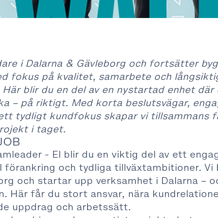
dare i Dalarna & Gävleborg och fortsätter by
 fokus på kvalitet, samarbete och långsikti
 Här blir du en del av en nystartad enhet där 
a – på riktigt. Med korta beslutsvägar, enga
ett tydligt kundfokus skapar vi tillsammans 
rojekt i taget.
JOB
amleader - El blir du en viktig del av ett eng
 förankring och tydliga tillväxtambitioner. Vi
borg och startar upp verksamhet i Dalarna – o
. Här får du stort ansvar, nära kundrelation
de uppdrag och arbetssätt.