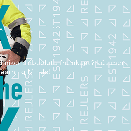
A
teknikens absoluta framkant? Läs mer
Learning Minds!