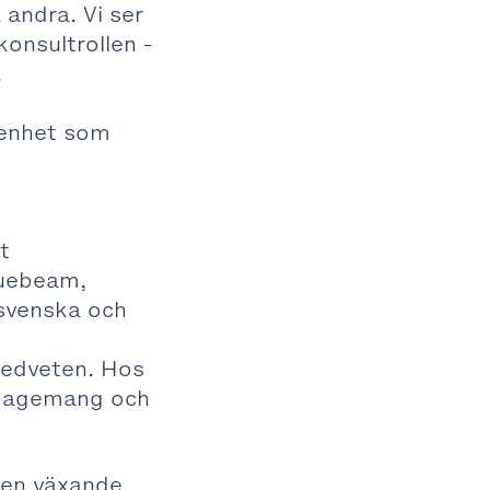
andra. Vi ser
konsultrollen -
.
renhet som
t
luebeam,
 svenska och
medveten. Hos
ngagemang och
 en växande