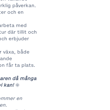
klig påverkan.
ter och en
t arbeta med
 där tillit och
 och erbjuder
år växa, både
rande
on får ta plats.
mmaren då många
i kan!
🌞
kommer en
en.