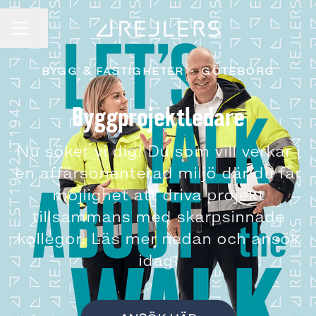
Dela sidan
KARRIÄRMENY
BYGG & FASTIGHETER
·
GÖTEBORG
Byggprojektledare
Nu söker vi dig! Du som vill verkar i
en affärsorienterad miljö där du får
möjlighet att driva projekt
tillsammans med skarpsinnade
kollegor. Läs mer nedan och ansök
idag!