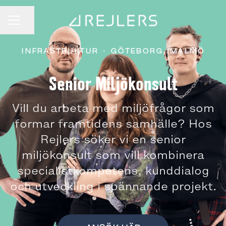
Dela sidan
KARRIÄRMENY
INFRASTRUKTUR
·
GÖTEBORG, MALMÖ
Senior Miljökonsult
Vill du arbeta med miljöfrågor som
formar framtidens samhälle? Hos
Rejlers söker vi en senior
miljökonsult som vill kombinera
specialistkompetens, kunddialog
och utveckling i spännande projekt.