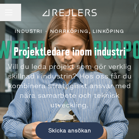
Dela sidan
KARRIÄRMENY
INDUSTRI
·
NORRKÖPING, LINKÖPING
Projektledare inom industri
Vill du leda projekt som gör verklig
skillnad i industrin? Hos oss får du
kombinera strategiskt ansvar med
nära samarbete och teknisk
utveckling.
Skicka ansökan