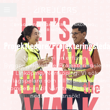
Dela sidan
KARRIÄRMENY
BYGG & FASTIGHETER
·
LINKÖPING,
NORRKÖPING
Projektledare/Projekteringsled
Nu söker vi en erfaren
Byggprojektledare/Projekteringsleda
till Linköping/Norrköping. Vi söker
en lagspelare som vill bidra med sin
kompetens till vårt team. Läs mer
nedan och ansök!