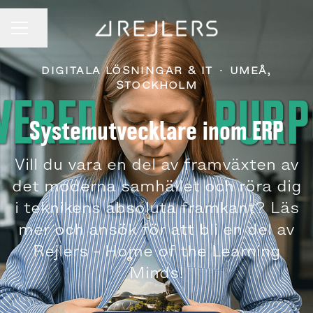
Dela sidan
KARRIÄRMENY
DIGITALA LÖSNINGAR & IT
·
UMEÅ,
STOCKHOLM
Systemutvecklare inom ERP
Vill du vara en del av framväxten av
det moderna samhället och röra dig
i teknikens absoluta framkant? Läs
mer och ansök för att bli en del av
Rejlers - Home of the Learning
Minds!